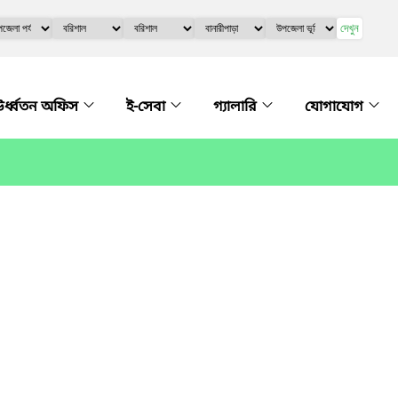
দেখুন
র্ধ্বতন অফিস
ই-সেবা
গ্যালারি
যোগাযোগ