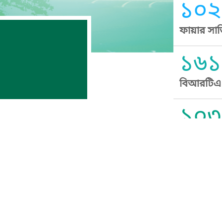
১০২
ফায়ার সার
১৬১
বিআরটিএ স
১০৩
সুপ্রীম কোর
১০৯
নারী ও শিশ