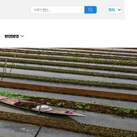
BN
মতামত