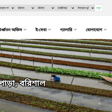
দেখুন
র্ধ্বতন অফিস
ই-সেবা
গ্যালারি
যোগাযোগ
াড়া, বরিশাল