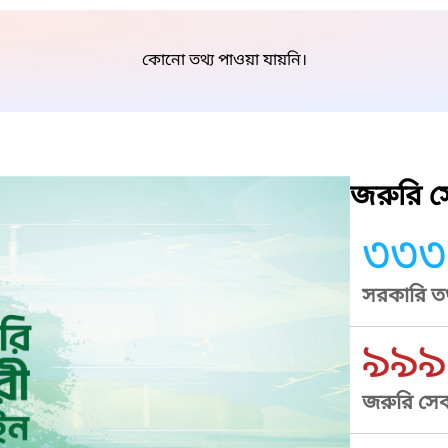
কোনো তথ্য পাওয়া যায়নি।
জরুরি সে
৩৩৩
সরকারি তথ
৯৯৯
জরুরি সেব