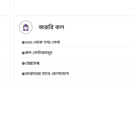
জরূরি কল
৩৩৩ থেকে তথ্য-সেবা
কল সেন্টারসমূহ
হেল্পডেস্ক
ডাক্তারের সাথে যোগাযোগ