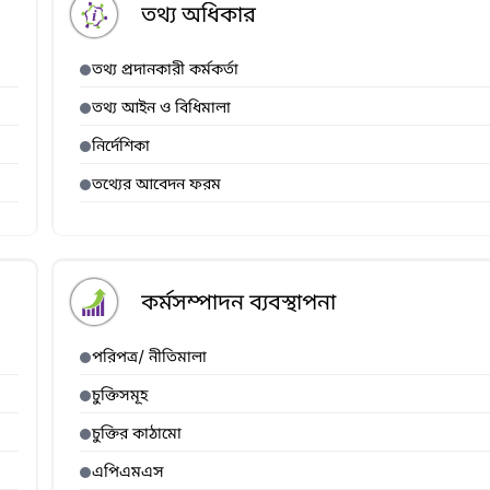
তথ্য অধিকার
তথ্য প্রদানকারী কর্মকর্তা
তথ্য আইন ও বিধিমালা
নির্দেশিকা
তথ্যের আবেদন ফরম
কর্মসম্পাদন ব্যবস্থাপনা
পরিপত্র/ নীতিমালা
চুক্তিসমূহ
চুক্তির কাঠামো
এপিএমএস