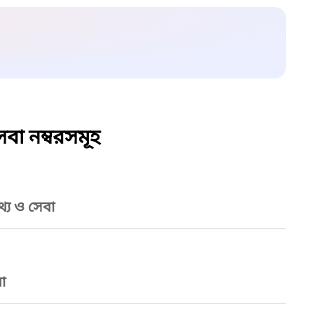
বা নম্বরসমূহ
্য ও সেবা
া