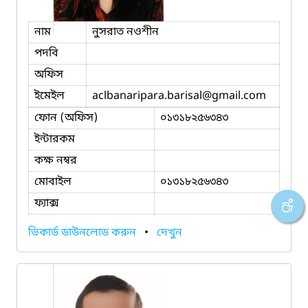
নাম
নুসরাত নওশীন
পদবি
অফিস
ইমেইল
aclbanaripara.barisal
@gmail.com
ফোন (অফিস)
০১৩১৮২৫৬৩৪৩
ইন্টারকম
কক্ষ নম্বর
মোবাইল
০১৩১৮২৫৬৩৪৩
ফ্যাক্স
ভিকার্ড ডাউনলোড করুন
•
দেখুন