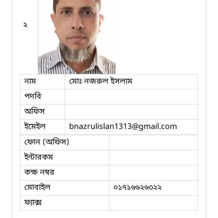
২
নাম
মোঃ নজরুল ইসলাম
পদবি
অফিস
ইমেইল
bnazrulislan1313
@gmail.com
ফোন (অফিস)
ইন্টারকম
কক্ষ নম্বর
মোবাইল
০১৭১৬৬২৬৩২২
ফ্যাক্স