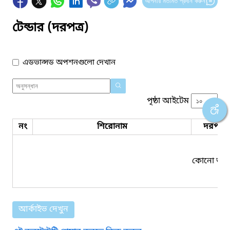
আপনার মতামত প্রদান করুন
টেন্ডার (দরপত্র)
এডভান্সড অপশনগুলো দেখান
পৃষ্ঠা আইটেম
নং
শিরোনাম
দরপত্র 
কোনো তথ্য
আর্কাইভ দেখুন